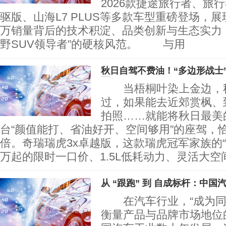
2026款捷途旅行者、旅行
驱版、山海L7 PLUS等多款车型重磅登场，展
万销量背后的技术积淀、品类创新与生态实力
野SUV领导者”的硬核风范。 与用
秋日自驾不费油！“多边形战士”瑞
万
当梧桐叶染上金边，秋
过，如果能去近郊赏枫、
拍照……就能将秋日最美
台“颜值能打、省油好开、空间够用”的座驾，
倍。奇瑞瑞虎3x卓越版，这款瑞虎冠军家族的“国民
万起的限时一口价、1.5L低耗动力、灵活大空
从 “跟跑” 到 自成标杆：中
在汽车行业，“成为同
衡量产品与品牌市场地位