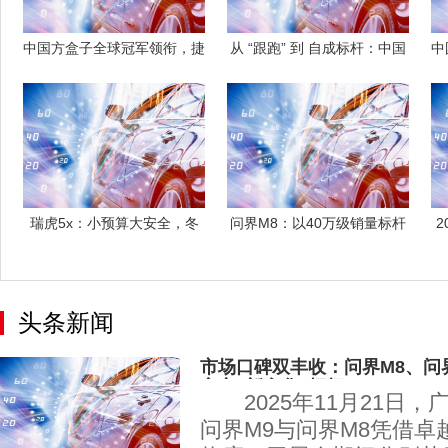
中国方盒子全球冠军领衔，捷
从 “跟跑” 到 自成标杆：中国
中
途汽车旅行
汽车
瑞虎5x：小预算大安全，冬
问界M8：以40万级销量标杆
日雨雪路轻
之姿，满
头条新闻
市场口碑双丰收：问界M8、问
定义"新豪华"标杆
2025年11月21日，
问界M9与问界M8凭借卓