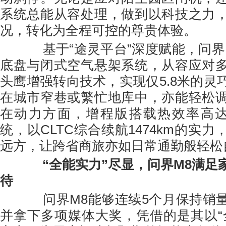
系统总能从容处理，做到以科技之力
况，转化为全程可控的尊贵体验。
基于“途灵平台”深度赋能，问界
底盘与闭式空气悬架系统，从容应对
头鹰增强转向技术，实现仅5.8米的灵
在城市窄巷或繁忙地库中，亦能轻松
在动力方面，增程版搭载热效率高达4
统，以CLTC综合续航1474km的实
远方，让跨省商旅亦如日常通勤般轻松
“全能实力”尽显，问界M8满足
待
问界M8能够连续5个月保持销量
并拿下多项媒体大奖，凭借的是其以“