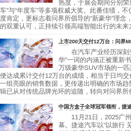
热度，于展会期间分别荣
车”与“年度车”等多项权威大奖。此番佳绩，
度肯定，更标志着问界所倡导的“新豪华”理念
的双重认可，正持续引领高端智能出行的
上市200天交付12万台：问界M
万级SUV市场
在汽车产业经历深刻变
华”一词的内涵正被重新书
万级豪华SUV市场的一匹
便达成累计交付12万台的成绩，相当于日均交
一组亮眼的销售数据，更传递出明确的市场趋
辑已从对传统品牌光环的追随，转向对问界所
中国方盒子全球冠军领衔，捷途
陆广州车展
11月21日，2025广
幕。捷途汽车以“以旅行 