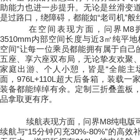
助能力也进一步提升。无论是丝滑变
是过路口，绕障碍，都能如“老司机”般
在空间表现方面，问界M8拥
3510mm内部空间长度与近3㎡纯平
空间”让每一位乘员都能拥有属于自己的
五座、享六座双布局，无论挚友欢聚
家庭出游、个人小憩，皆是“全能主
面，976L+110L超大后备箱，装载
装备都能绰绰有余。定制三折叠盖板
品拿取更有序。
续航表现方面，问界M8纯电版可实
续航与“15分钟闪充30%-80%”的高