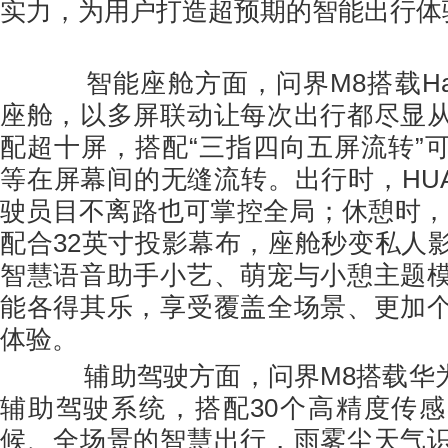
实力，为用户打造超预期的智能出行体
智能座舱方面，问界M8搭载Harm
座舱，以多屏联动让每次出行都尽显
配超十屏，搭配“三指四向五屏流转”
等在屏幕间的无缝流转。出行时，HUAW
驶员目不离路也可掌控全局；休憩时，智
配合32英寸投影幕布，座舱秒变私人
智慧语音助手小艺、萌宠与小憩主题
能各得其乐，享受覆盖全场景、更加
体验。
辅助驾驶方面，问界M8搭载华为乾
辅助驾驶系统，搭配30个高精度传
候、全场景的智慧出行，雨雾尘天气