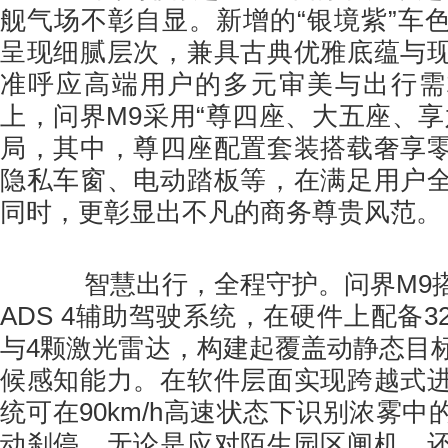
舰气场不彰自显。新增的“银境紫”车
呈现细腻层次，兼具古典优雅底蕴与
准呼应高端用户的多元审美与出行需
上，问界M9采用“尊四座、大五座、享
局，其中，尊四座配置套装搭载奢享
隐私车窗、电动踏板等，在满足用户
同时，更彰显出不凡的商务尊贵风范。
智慧出行，全程守护。问界M9搭
ADS 4辅助驾驶系统，在硬件上配备
与4颗激光雷达，构建起覆盖动静态目
候感知能力。在软件层面实现跨越式
统可在90km/h高速状态下识别浓雾
动刹停。无论是应对陌生园区闸机，