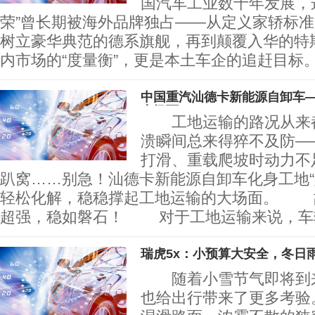
国汽车工业数十年发展，
荣”曾长期被海外品牌独占——从定义家轿标
树立豪华典范的德系旗舰，再到颠覆入华的特
内市场的“度量衡”，更是本土车企的追赶目标。
中国重汽汕德卡新能源自卸车—
大场面
工地运输的路况从来都
溃瞬间总来得猝不及防—
打滑、重载爬坡时动力不
趴窝……别急！汕德卡新能源自卸车化身工地“
轻松化解，稳稳撑起工地运输的大场面。 
超强，稳如磐石！ 对于工地运输来说，车
瑞虎5x：小预算大安全，冬日
随着小雪节气即将到来
也给出行带来了更多考验