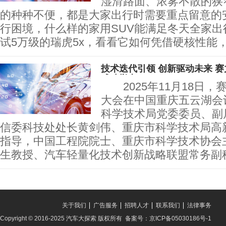
湿滑路面、浓雾不散的狭
的种种不便，都是大家出行时需要重点留意的
行困境，什么样的家用SUV能满足冬天全家出
试5万级的瑞虎5x，看看它如何凭借硬核性能
技术迭代引领 创新驱动未来 
成功举办
2025年11月18日，
大会在中国重庆五云湖会
科学技术局党委委员、副
信委科技处处长黄剑伟、重庆市科学技术局高
指导，中国工程院院士、重庆市科学技术协会
生教授、汽车轻量化技术创新战略联盟常务副
关于我们
广告服务
招聘人才
联系我们
法律事务
Copyright © 2016-2025 汽车大探索 版权所有 备案号：京ICP备05030186号-1